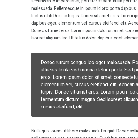
accumsan id imperdiet et, porttitor at sem. Nulla portt
malesuada. Pellentesque in ipsum id orci porta dapibus. 
lectus nibh.Duis ac turpis. Donec sit amet eros. Lorem ips
dapibus eget, elementum vel, cursus eleifend, elit. Aenea
Donec sit amet eros. Lorem ipsum dolor sit amet, conse
laoreet aliquam leo. Ut tellus dolor, dapibus eget, elemen
Donec rutrum congue leo eget malesuada. Pell
ultricies ligula sed magna dictum porta. Sed po
eros. Lorem ipsum dolor sit amet, consectetuer
elementum vel, cursus eleifend, elit. Aenean au
turpis. Donec sit amet eros. Lorem ipsum dolor
fermentum dictum magna. Sed laoreet aliquam 
cursus eleifend, elit.
Nulla quis lorem ut libero malesuada feugiat. Donec soll