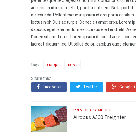
pellentesque nec, egestas non nisi. Curabitur arcu erat, 
accumsan id imperdiet et, porttitor at sem. Nulla portt
malesuada. Pellentesque in ipsum id orci porta dapibus. 
lectus nibh.Duis ac turpis. Donec sit amet eros. Lorem ips
dapibus eget, elementum vel, cursus eleifend, elit. Aenea
Donec sit amet eros. Lorem ipsum dolor sit amet, conse
laoreet aliquam leo. Ut tellus dolor, dapibus eget, elemen
europe
news
Tags:
Share this:
Facebook
Twitter
Google +
PREVIOUS PROJECTS
Airobus A330 Freighter