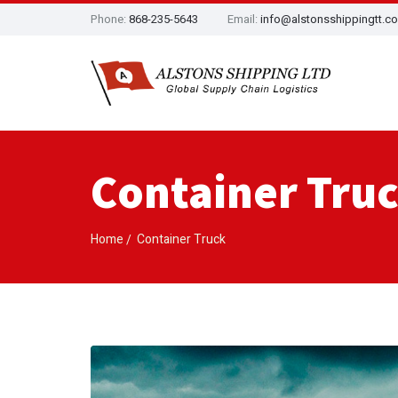
Phone:
868-235-5643
Email:
info@alstonsshippingtt.c
Container Tru
Home
Container Truck