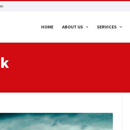
om
HOME
ABOUT US
SERVICES
ck