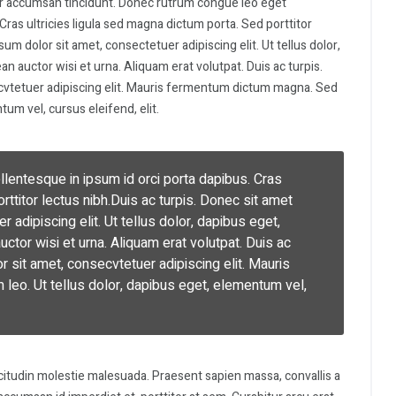
itor accumsan tincidunt. Donec rutrum congue leo eget
Cras ultricies ligula sed magna dictum porta. Sed porttitor
um dolor sit amet, consectetuer adipiscing elit. Ut tellus dolor,
n auctor wisi et urna. Aliquam erat volutpat. Duis ac turpis.
cvtetuer adipiscing elit. Mauris fermentum dictum magna. Sed
tum vel, cursus eleifend, elit.
entesque in ipsum id orci porta dapibus. Cras
rttitor lectus nibh.Duis ac turpis. Donec sit amet
 adipiscing elit. Ut tellus dolor, dapibus eget,
ctor wisi et urna. Aliquam erat volutpat. Duis ac
 sit amet, consecvtetuer adipiscing elit. Mauris
leo. Ut tellus dolor, dapibus eget, elementum vel,
icitudin molestie malesuada. Praesent sapien massa, convallis a