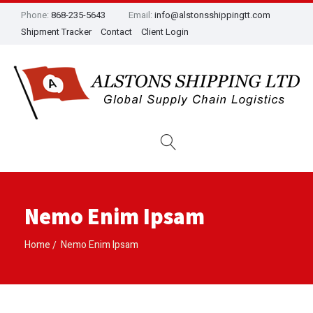
Phone:
868-235-5643
Email:
info@alstonsshippingtt.com
Shipment Tracker
Contact
Client Login
Nemo Enim Ipsam
Home
Nemo Enim Ipsam